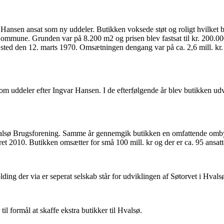
ansen ansat som ny uddeler. Butikken voksede støt og roligt hvilket b
ommune. Grunden var på 8.200 m2 og prisen blev fastsat til kr. 200.00
ted den 12. marts 1970. Omsætningen dengang var på ca. 2,6 mill. kr. S
som uddeler efter Ingvar Hansen. I de efterfølgende år blev butikken udv
Hvalsø Brugsforening. Samme år gennemgik butikken en omfattende omby
et 2010. Butikken omsætter for små 100 mill. kr og der er ca. 95 ansatt
g der via er seperat selskab står for udviklingen af Søtorvet i Hvals
il formål at skaffe ekstra butikker til Hvalsø.