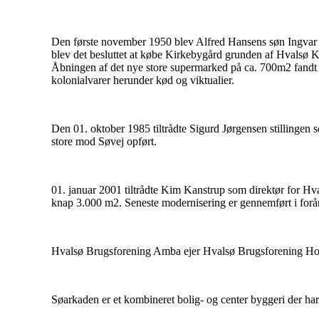
Den første november 1950 blev Alfred Hansens søn Ingvar H
blev det besluttet at købe Kirkebygård grunden af Hvalsø K
Åbningen af det nye store supermarked på ca. 700m2 fandt s
kolonialvarer herunder kød og viktualier.
Den 01. oktober 1985 tiltrådte Sigurd Jørgensen stillingen 
store mod Søvej opført.
01. januar 2001 tiltrådte Kim Kanstrup som direktør for 
knap 3.000 m2. Seneste modernisering er gennemført i forår
Hvalsø Brugsforening Amba ejer Hvalsø Brugsforening Holdin
Søarkaden er et kombineret bolig- og center byggeri der har t