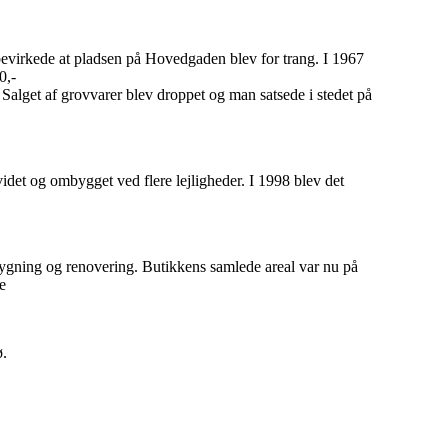
evirkede at pladsen på Hovedgaden blev for trang. I 1967
0,-
alget af grovvarer blev droppet og man satsede i stedet på
idet og ombygget ved flere lejligheder. I 1998 blev det
gning og renovering. Butikkens samlede areal var nu på
e
ø.