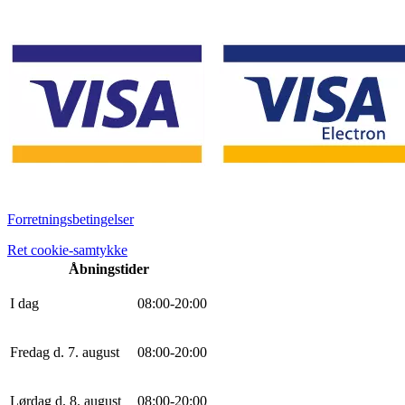
Forretningsbetingelser
Ret cookie-samtykke
Åbningstider
I dag
0
8
:
0
0
-
20
:
0
0
Fredag d. 7. august
0
8
:
0
0
-
20
:
0
0
Lørdag d. 8. august
0
8
:
0
0
-
20
:
0
0