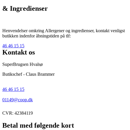
& Ingredienser
Henvendelser omkring Allergener og ingredienser, kontakt venligst
butikken indenfor åbningstiden på tlf:
46 46 15 15
Kontakt os
SuperBrugsen Hvalsø
Butikschef - Claus Brammer
46 46 15 15
01149@coop.dk
CVR: 42384119
Betal med følgende kort