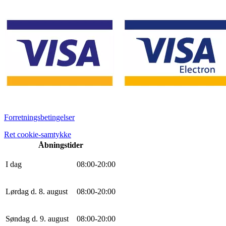
Forretningsbetingelser
Ret cookie-samtykke
Åbningstider
I dag
0
8
:
0
0
-
20
:
0
0
Lørdag d. 8. august
0
8
:
0
0
-
20
:
0
0
Søndag d. 9. august
0
8
:
0
0
-
20
:
0
0