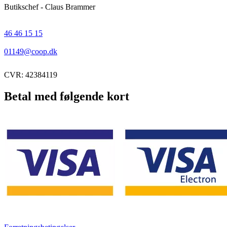
Butikschef - Claus Brammer
46 46 15 15
01149@coop.dk
CVR: 42384119
Betal med følgende kort