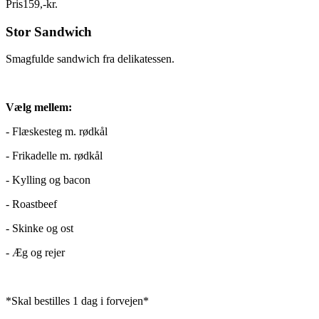
Pris
159
,
-
kr.
Stor Sandwich
Smagfulde sandwich fra delikatessen.
Vælg mellem:
- Flæskesteg m. rødkål
- Frikadelle m. rødkål
- Kylling og bacon
- Roastbeef
- Skinke og ost
- Æg og rejer
*Skal bestilles 1 dag i forvejen*