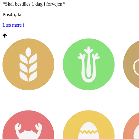
*Skal bestilles 1 dag i forvejen*
Pris
45
,
-
kr.
Læs mere
i