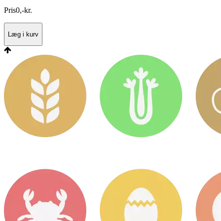
Pris
0
,
-
kr.
Læg i kurv