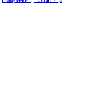
Løsning udviklet og leveret af
Piranya